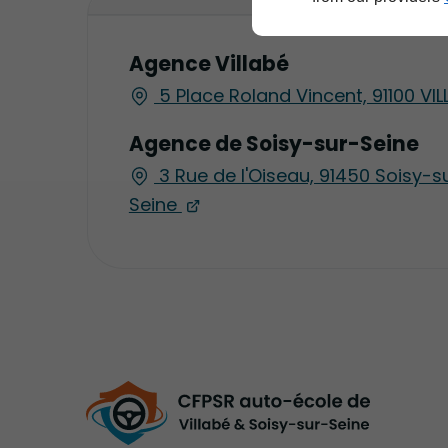
Agence Villabé
5 Place Roland Vincent, 91100 VIL
Agence de Soisy-sur-Seine
3 Rue de l'Oiseau, 91450 Soisy-s
Seine