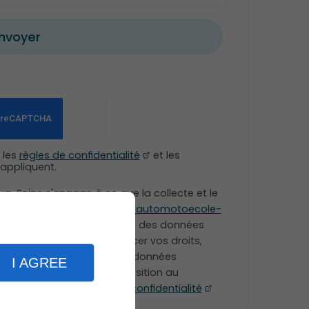
nvoyer
 les
règles de confidentialité
et les
appliquent.
ur-Seine s'engage à ce que la collecte et le
à partir de notre site
www.automotoecole-
nt général sur la protection des données
rtés. Pour connaître et exercer vos droits,
tement à l'utilisation des données
I AGREE
 inscrire sur la liste d'opposition au
nsulter notre
politique de confidentialité