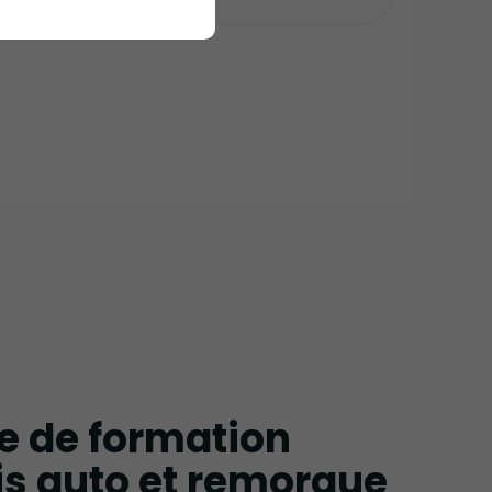
e de formation
s auto et remorque