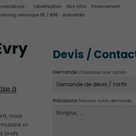
prestations
Labellisation
Nos infos
Financement
lanning remorque BE / B96
Actualités
Évry
Devis / Contac
Demande
Choisissez une option
ise à
Précisions
Précisez votre demande
ent, nous
rmulaire ci-
s brefs