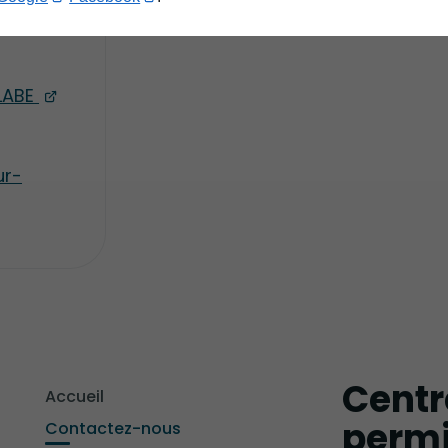
LABE
ur-
Centr
Accueil
permi
Contactez-nous